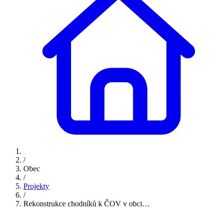
/
Obec
/
Projekty
/
Rekonstrukce chodníků k ČOV v obci…