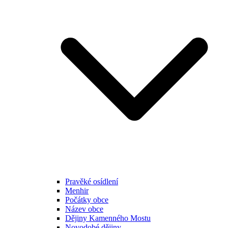
Pravěké osídlení
Menhir
Počátky obce
Název obce
Dějiny Kamenného Mostu
Novodobé dějiny