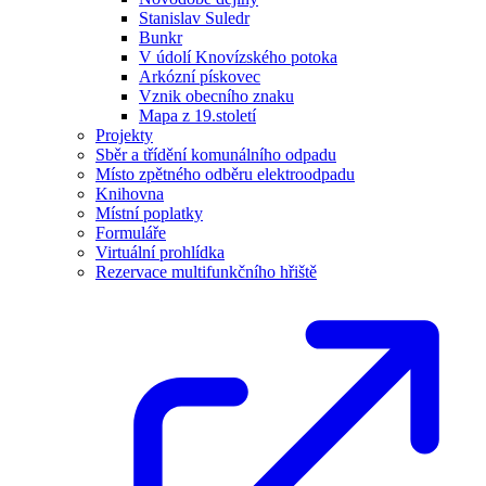
Stanislav Suledr
Bunkr
V údolí Knovízského potoka
Arkózní pískovec
Vznik obecního znaku
Mapa z 19.století
Projekty
Sběr a třídění komunálního odpadu
Místo zpětného odběru elektroodpadu
Knihovna
Místní poplatky
Formuláře
Virtuální prohlídka
Rezervace multifunkčního hřiště