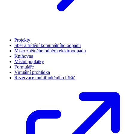
Projekty
Sběr a třídění komunálního odpadu
Místo zpětného odběru elektroodpadu
Knihovna
Místní poplatky
Formuláře
Virtuální prohlídka
Rezervace multifunkčního hřiště