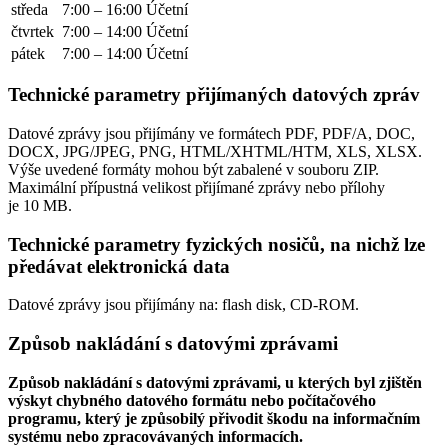
středa
7:00 – 16:00
Účetní
čtvrtek
7:00 – 14:00
Účetní
pátek
7:00 – 14:00
Účetní
Technické parametry přijímaných datových zpráv
Datové zprávy jsou přijímány ve formátech
PDF, PDF/A, DOC,
DOCX, JPG/JPEG, PNG, HTML/XHTML/HTM, XLS, XLSX.
Výše uvedené formáty mohou být zabalené v souboru ZIP.
Maximální přípustná velikost přijímané zprávy nebo přílohy
je
10 MB
.
Technické parametry fyzických nosičů, na nichž lze
předávat elektronická data
Datové zprávy jsou přijímány na:
flash disk, CD-ROM.
Způsob nakládání s datovými zprávami
Způsob nakládání s datovými zprávami, u kterých byl zjištěn
výskyt chybného datového formátu nebo počítačového
programu, který je způsobilý přivodit škodu na informačním
systému nebo zpracovávaných informacích.