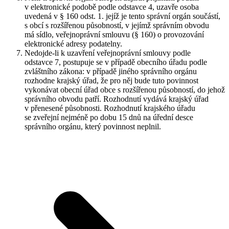
v elektronické podobě podle odstavce 4, uzavře osoba
uvedená v § 160 odst. 1. jejíž je tento správní orgán součástí,
s obcí s rozšířenou působností, v jejímž správním obvodu
má sídlo, veřejnoprávní smlouvu (§ 160) o provozování
elektronické adresy podatelny.
Nedojde-li k uzavření veřejnoprávní smlouvy podle
odstavce 7, postupuje se v případě obecního úřadu podle
zvláštního zákona: v případě jiného správního orgánu
rozhodne krajský úřad, že pro něj bude tuto povinnost
vykonávat obecní úřad obce s rozšířenou působností, do jehož
správního obvodu patří. Rozhodnutí vydává krajský úřad
v přenesené působnosti. Rozhodnutí krajského úřadu
se zveřejní nejméně po dobu 15 dnů na úřední desce
správního orgánu, který povinnost neplnil.