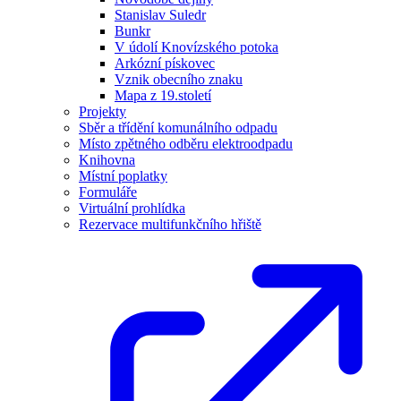
Stanislav Suledr
Bunkr
V údolí Knovízského potoka
Arkózní pískovec
Vznik obecního znaku
Mapa z 19.století
Projekty
Sběr a třídění komunálního odpadu
Místo zpětného odběru elektroodpadu
Knihovna
Místní poplatky
Formuláře
Virtuální prohlídka
Rezervace multifunkčního hřiště