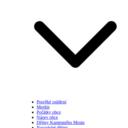
Pravěké osídlení
Menhir
Počátky obce
Název obce
Dějiny Kamenného Mostu
Novodobé dějiny