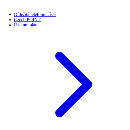
Důležitá telefonní čísla
Czech POINT
Územní plán