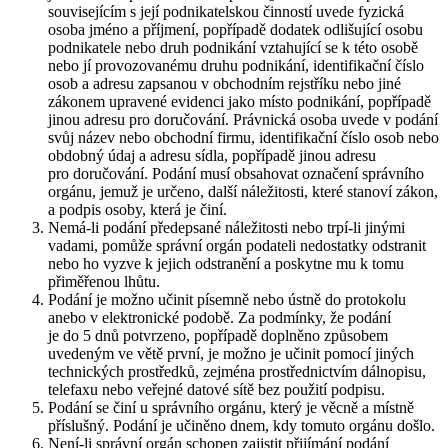
souvisejícím s její podnikatelskou činností uvede fyzická
osoba jméno a příjmení, popřípadě dodatek odlišující osobu
podnikatele nebo druh podnikání vztahující se k této osobě
nebo jí provozovanému druhu podnikání, identifikační číslo
osob a adresu zapsanou v obchodním rejstříku nebo jiné
zákonem upravené evidenci jako místo podnikání, popřípadě
jinou adresu pro doručování. Právnická osoba uvede v podání
svůj název nebo obchodní firmu, identifikační číslo osob nebo
obdobný údaj a adresu sídla, popřípadě jinou adresu
pro doručování. Podání musí obsahovat označení správního
orgánu, jemuž je určeno, další náležitosti, které stanoví zákon,
a podpis osoby, která je činí.
Nemá-li podání předepsané náležitosti nebo trpí-li jinými
vadami, pomůže správní orgán podateli nedostatky odstranit
nebo ho vyzve k jejich odstranění a poskytne mu k tomu
přiměřenou lhůtu.
Podání je možno učinit písemně nebo ústně do protokolu
anebo v elektronické podobě. Za podmínky, že podání
je do 5 dnů potvrzeno, popřípadě doplněno způsobem
uvedeným ve větě první, je možno je učinit pomocí jiných
technických prostředků, zejména prostřednictvím dálnopisu,
telefaxu nebo veřejné datové sítě bez použití podpisu.
Podání se činí u správního orgánu, který je věcně a místně
příslušný. Podání je učiněno dnem, kdy tomuto orgánu došlo.
Není-li správní orgán schopen zajistit přijímání podání