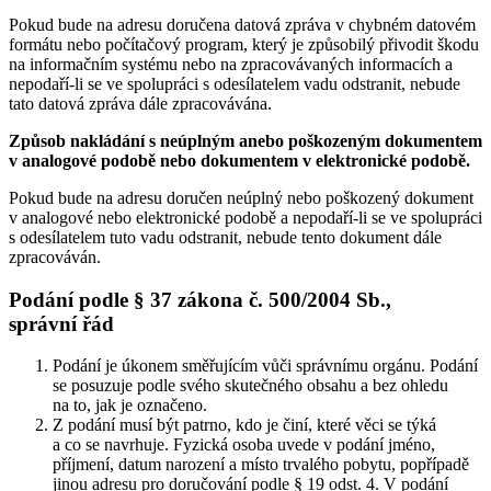
Pokud bude na adresu doručena datová zpráva v chybném datovém
formátu nebo počítačový program, který je způsobilý přivodit škodu
na informačním systému nebo na zpracovávaných informacích a
nepodaří-li se ve spolupráci s odesílatelem vadu odstranit, nebude
tato datová zpráva dále zpracovávána.
Způsob nakládání s neúplným anebo poškozeným dokumentem
v analogové podobě nebo dokumentem v elektronické podobě.
Pokud bude na adresu doručen neúplný nebo poškozený dokument
v analogové nebo elektronické podobě a nepodaří-li se ve spolupráci
s odesílatelem tuto vadu odstranit, nebude tento dokument dále
zpracováván.
Podání podle § 37 zákona č. 500/2004 Sb.,
správní řád
Podání je úkonem směřujícím vůči správnímu orgánu. Podání
se posuzuje podle svého skutečného obsahu a bez ohledu
na to, jak je označeno.
Z podání musí být patrno, kdo je činí, které věci se týká
a co se navrhuje. Fyzická osoba uvede v podání jméno,
příjmení, datum narození a místo trvalého pobytu, popřípadě
jinou adresu pro doručování podle § 19 odst. 4. V podání