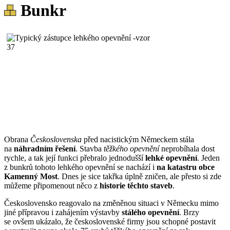
Bunkr
Obrana
Československa
před nacistickým Německem stála
na
náhradním řešení
. Stavba
těžkého opevnění
neprobíhala dost
rychle, a tak její funkci přebralo jednodušší
lehké opevnění
. Jeden
z bunkrů tohoto lehkého opevnění se nachází i
na katastru obce
Kamenný Most
. Dnes je sice takřka úplně zničen, ale přesto si zde
můžeme připomenout něco z
historie těchto staveb
.
Československo reagovalo na změněnou situaci v Německu mimo
jiné přípravou i zahájením výstavby
stálého opevnění
. Brzy
se ovšem ukázalo, že československé firmy jsou schopné postavit