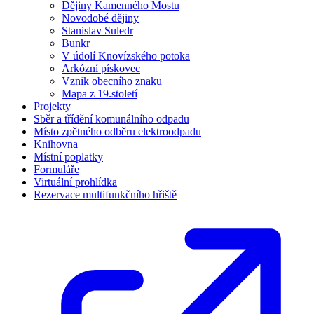
Dějiny Kamenného Mostu
Novodobé dějiny
Stanislav Suledr
Bunkr
V údolí Knovízského potoka
Arkózní pískovec
Vznik obecního znaku
Mapa z 19.století
Projekty
Sběr a třídění komunálního odpadu
Místo zpětného odběru elektroodpadu
Knihovna
Místní poplatky
Formuláře
Virtuální prohlídka
Rezervace multifunkčního hřiště