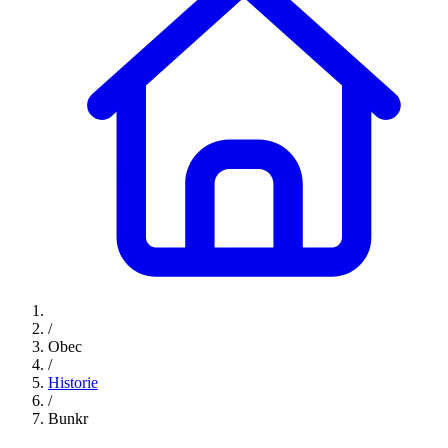
/
Obec
/
Historie
/
Bunkr