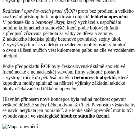
a vystrojit pouze okolo
75 srubů
těžkého opevnění za rok.
Ředitelství opevňovacích prací (ŘOP)
proto bez prodlení a velkého
zvažování přistoupilo k projektování objektů
lehkého opevnění
.
V podstatě šlo o
betonový úkryt
, který vycházel z uspořádání
polního kulometného stanoviště, která podle bojových řádů
a předpisů zřizovala pěchota za války ze dřeva a zeminy.
Z taktického hlediska plnily betonové pevnůstky stejný úkol.
Z vyvýšených míst s dalekým rozhledem mohly osádky bunkrů
o dvou až šesti mužích vést kulometnou palbu na cíle ve vzdáleném
předpolí.
Podle předpokladu ŘOP byly československé státně spolehlivé
(neněmecké a nemaďarské) stavební firmy schopné postavit
a vystrojit ročně
do pěti tisíc
malých
betonových objektů
, které
kupodivu mohly splnit až na některé výjimky základní taktické
úkoly očekávané od těžkého opevnění.
Hlavním přínosem nové koncepce byla reálná možnost opevnit
veškeré důležité směry během dvou až tří let. Pevnostní výstavba by
se navíc netýkala jen pohraničí, ale lehké stálé opevnění mohlo být
vybudováno i
ve strategické hloubce státního území
.