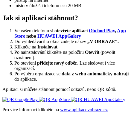
přístup na internet
místo v úložišti telefonu cca 20 MB
Jak si aplikaci stáhnout?
Ve vašem telefonu si
otevřete aplikaci
Obchod Play
,
App
Store
nebo
HUAWEI AppGalery
Do vyhledávacího okna zadejte název
„V OBRAZE“.
Klikněte na
Instalovat
.
Po nainstalování klikněte na položku
Otevřít
(povolit
oznámení).
Po otevření
přidejte nový odběr
. Lze sledovat i více
organizací.
Po výběru organizace se
data z webu automaticky nahrají
do aplikace.
Aplikaci si můžete stáhnout pomocí odkazů, nebo QR kódů.
Pro více informací klikněte na
www.aplikacevobraze.cz
.