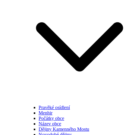
Pravěké osídlení
Menhir
Počátky obce
Název obce
Dějiny Kamenného Mostu
Novodobé dějiny