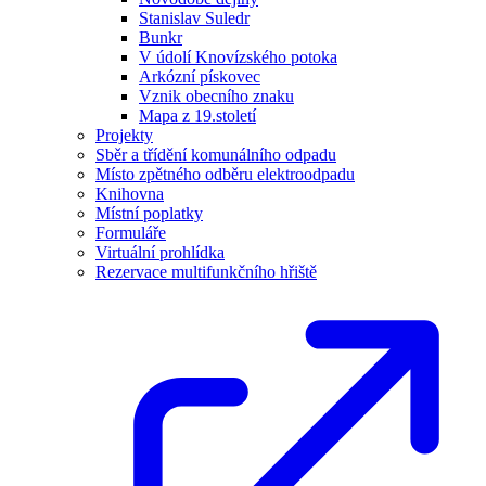
Stanislav Suledr
Bunkr
V údolí Knovízského potoka
Arkózní pískovec
Vznik obecního znaku
Mapa z 19.století
Projekty
Sběr a třídění komunálního odpadu
Místo zpětného odběru elektroodpadu
Knihovna
Místní poplatky
Formuláře
Virtuální prohlídka
Rezervace multifunkčního hřiště