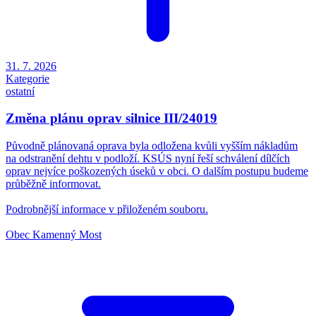
31. 7. 2026
Kategorie
ostatní
Změna plánu oprav silnice III/24019
Původně plánovaná oprava byla odložena kvůli vyšším nákladům
na odstranění dehtu v podloží. KSÚS nyní řeší schválení dílčích
oprav nejvíce poškozených úseků v obci. O dalším postupu budeme
průběžně informovat.
Podrobnější informace v přiloženém souboru.
Obec Kamenný Most