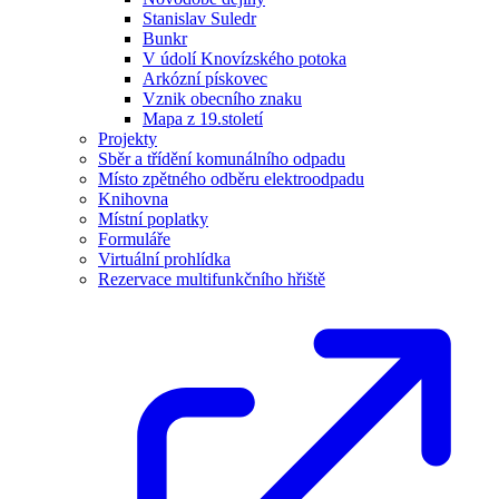
Stanislav Suledr
Bunkr
V údolí Knovízského potoka
Arkózní pískovec
Vznik obecního znaku
Mapa z 19.století
Projekty
Sběr a třídění komunálního odpadu
Místo zpětného odběru elektroodpadu
Knihovna
Místní poplatky
Formuláře
Virtuální prohlídka
Rezervace multifunkčního hřiště