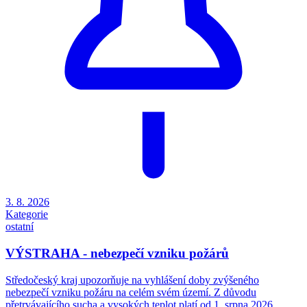
3. 8. 2026
Kategorie
ostatní
VÝSTRAHA - nebezpečí vzniku požárů
Středočeský kraj upozorňuje na vyhlášení doby zvýšeného
nebezpečí vzniku požáru na celém svém území. Z důvodu
přetrvávajícího sucha a vysokých teplot platí od 1. srpna 2026