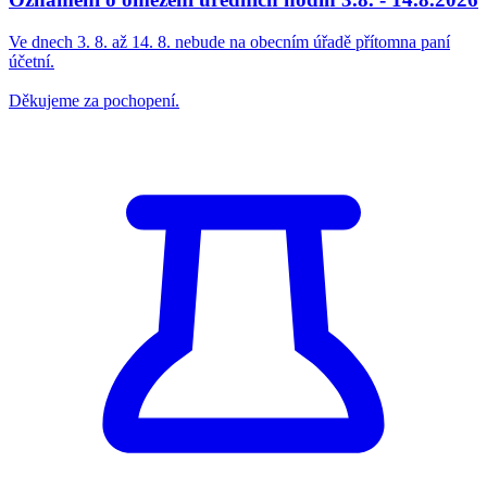
Ve dnech 3. 8. až 14. 8. nebude na obecním úřadě přítomna paní
účetní.
Děkujeme za pochopení.