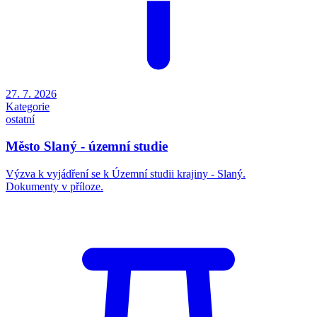
27. 7. 2026
Kategorie
ostatní
Město Slaný - územní studie
Výzva k vyjádření se k Územní studii krajiny - Slaný.
Dokumenty v příloze.