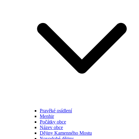
Pravěké osídlení
Menhir
Počátky obce
Název obce
Dějiny Kamenného Mostu
Novodobé dějiny