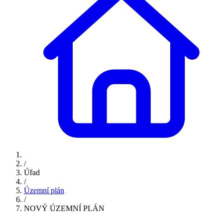
/
Úřad
/
Územní plán
/
NOVÝ ÚZEMNÍ PLÁN