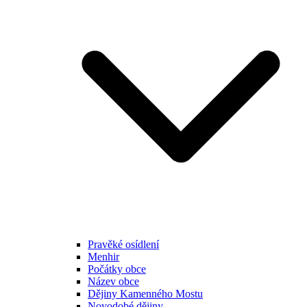
Pravěké osídlení
Menhir
Počátky obce
Název obce
Dějiny Kamenného Mostu
Novodobé dějiny