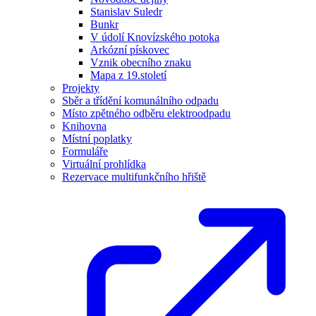
Stanislav Suledr
Bunkr
V údolí Knovízského potoka
Arkózní pískovec
Vznik obecního znaku
Mapa z 19.století
Projekty
Sběr a třídění komunálního odpadu
Místo zpětného odběru elektroodpadu
Knihovna
Místní poplatky
Formuláře
Virtuální prohlídka
Rezervace multifunkčního hřiště