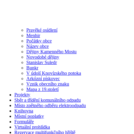
Pravěké osídlení
Menhir
Počátky obce
Název obce
Dějiny Kamenného Mostu
Novodobé dějiny
Stanislav Suledr
Bunkr
V údolí Knovízského potoka
Arkózní pískovec
Vznik obecního znaku
Mapa z 19.století
Projekty
Sběr a třídění komunálního odpadu
Místo zpětného odběru elektroodpadu
Knihovna
Místní poplatky
Formuláře
Virtuální prohlídka
Rezervace multifunkčního hřiště