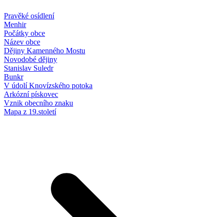
Pravěké osídlení
Menhir
Počátky obce
Název obce
Dějiny Kamenného Mostu
Novodobé dějiny
Stanislav Suledr
Bunkr
V údolí Knovízského potoka
Arkózní pískovec
Vznik obecního znaku
Mapa z 19.století