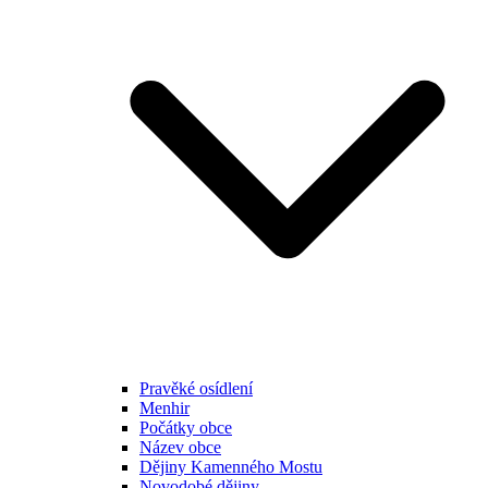
Pravěké osídlení
Menhir
Počátky obce
Název obce
Dějiny Kamenného Mostu
Novodobé dějiny