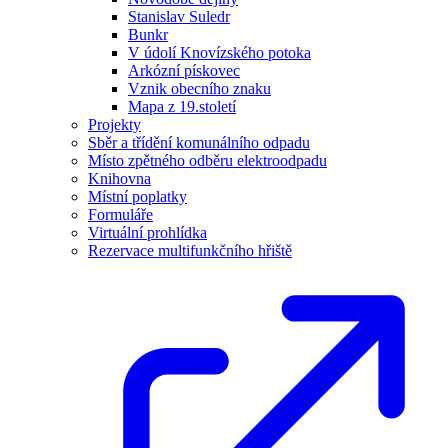
Stanislav Suledr
Bunkr
V údolí Knovízského potoka
Arkózní pískovec
Vznik obecního znaku
Mapa z 19.století
Projekty
Sběr a třídění komunálního odpadu
Místo zpětného odběru elektroodpadu
Knihovna
Místní poplatky
Formuláře
Virtuální prohlídka
Rezervace multifunkčního hřiště