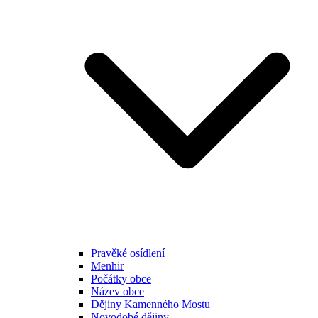
Pravěké osídlení
Menhir
Počátky obce
Název obce
Dějiny Kamenného Mostu
Novodobé dějiny