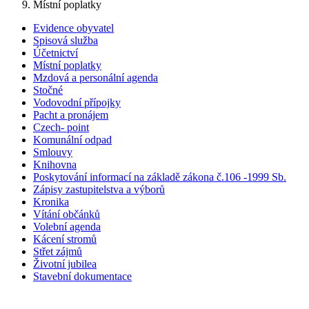
Místní poplatky
Evidence obyvatel
Spisová služba
Účetnictví
Místní poplatky
Mzdová a personální agenda
Stočné
Vodovodní přípojky
Pacht a pronájem
Czech- point
Komunální odpad
Smlouvy
Knihovna
Poskytování informací na základě zákona č.106 -1999 Sb.
Zápisy zastupitelstva a výborů
Kronika
Vítání občánků
Volební agenda
Kácení stromů
Střet zájmů
Životní jubilea
Stavební dokumentace