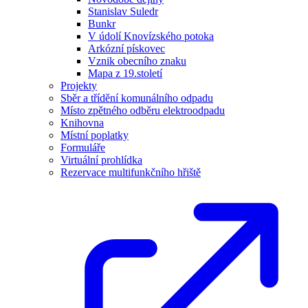
Stanislav Suledr
Bunkr
V údolí Knovízského potoka
Arkózní pískovec
Vznik obecního znaku
Mapa z 19.století
Projekty
Sběr a třídění komunálního odpadu
Místo zpětného odběru elektroodpadu
Knihovna
Místní poplatky
Formuláře
Virtuální prohlídka
Rezervace multifunkčního hřiště