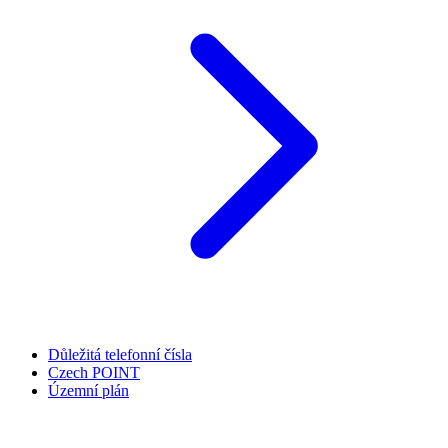
Důležitá telefonní čísla
Czech POINT
Územní plán