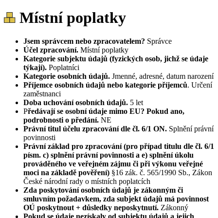
Místní poplatky
Jsem správcem nebo zpracovatelem?
Správce
Účel zpracování.
Místní poplatky
Kategorie subjektu údajů (fyzických osob, jichž se údaje
týkají).
Poplatníci
Kategorie osobních údajů.
Jmenné, adresné, datum narození
Příjemce osobních údajů nebo kategorie příjemců
. Určení
zaměstnanci
Doba uchování osobních údajů.
5 let
P
ředávají se osobní údaje mimo EU? Pokud ano,
podrobnosti o předání.
NE
Právní titul účelu zpracování dle čl. 6/1 ON.
Splnění právní
povinnosti
Právní základ pro zpracování (pro případ titulu dle čl. 6/1
písm. c) splnění právní povinnosti a e) splnění úkolu
prováděného ve veřejném zájmu či při výkonu veřejné
moci na základě pověření)
§16 zák. č. 565/1990 Sb., Zákon
České národní rady o místních poplatcích
Zda poskytování osobních údajů je zákonným či
smluvním požadavkem, zda subjekt údajů má povinnost
OÚ poskytnout + důsledky neposkytnutí.
Zákonný
Pokud se údaje nezískaly od subjektu údajů a jejich