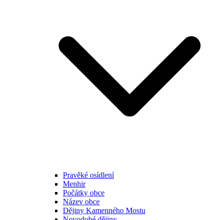
Pravěké osídlení
Menhir
Počátky obce
Název obce
Dějiny Kamenného Mostu
Novodobé dějiny