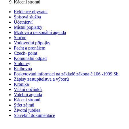
Kácení stromů
Evidence obyvatel
Spisová služba
Účetnictví
Místní poplatky
Mzdová a personální agenda
Stočné
Vodovodní přípojky
Pacht a pronájem
Czech- point
Komunální odpad
Smlouvy
Knihovna
Poskytování informací na základě zákona č.106 -1999 Sb.
Zápisy zastupitelstva a výborů
Kronika
Vítání občánků
Volební agenda
Kácení stromů
Střet zájmů
Životní jubilea
Stavební dokumentace