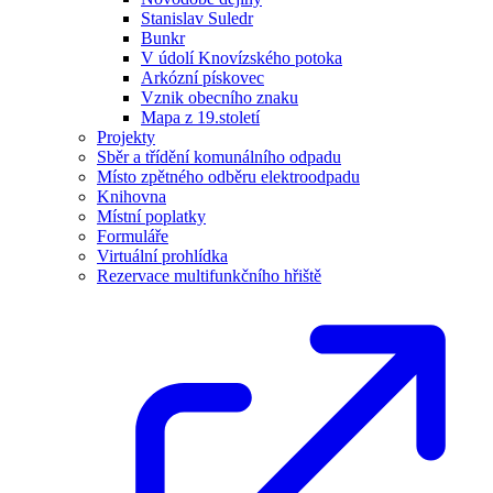
Stanislav Suledr
Bunkr
V údolí Knovízského potoka
Arkózní pískovec
Vznik obecního znaku
Mapa z 19.století
Projekty
Sběr a třídění komunálního odpadu
Místo zpětného odběru elektroodpadu
Knihovna
Místní poplatky
Formuláře
Virtuální prohlídka
Rezervace multifunkčního hřiště