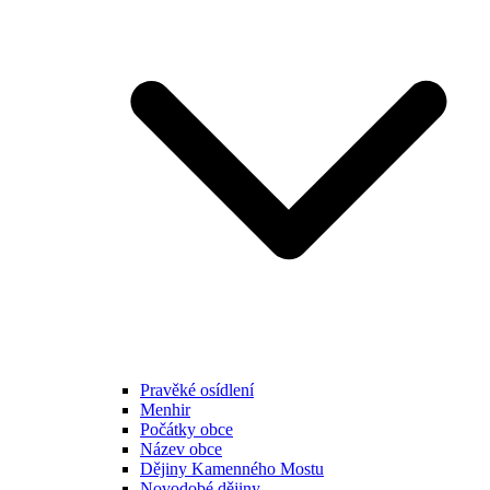
Pravěké osídlení
Menhir
Počátky obce
Název obce
Dějiny Kamenného Mostu
Novodobé dějiny