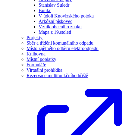
Stanislav Suledr
Bunkr
V údolí Knovízského potoka
Arkózní pískovec
Vznik obecního znaku
Mapa z 19.století
Projekty
Sběr a třídění komunálního odpadu
Místo zpětného odběru elektroodpadu
Knihovna
Místní poplatky
Formuláře
Virtuální prohlídka
Rezervace multifunkčního hřiště