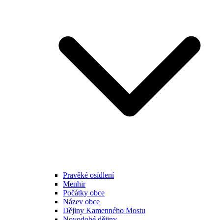
Pravěké osídlení
Menhir
Počátky obce
Název obce
Dějiny Kamenného Mostu
Novodobé dějiny