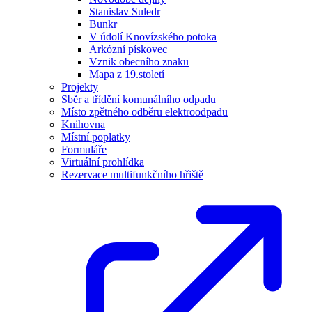
Stanislav Suledr
Bunkr
V údolí Knovízského potoka
Arkózní pískovec
Vznik obecního znaku
Mapa z 19.století
Projekty
Sběr a třídění komunálního odpadu
Místo zpětného odběru elektroodpadu
Knihovna
Místní poplatky
Formuláře
Virtuální prohlídka
Rezervace multifunkčního hřiště